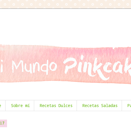
e
Sobre mí
Recetas Dulces
Recetas Saladas
P
17