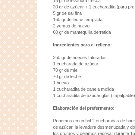
15 gr de levadura fresca
30 gr de azúcar + 1 cucharadita (para pre
5 gr de sal fina
160 gr de leche templada
2 yemas de huevo
60 gr de mantequilla derretida
Ingredientes para el relleno:
250 gr de nueces trituradas
1 cucharada de azúcar
70 gr de miel
70 gr de leche
1 huevo
1 cucharadita de canela molida
1 cucharadita de azúcar glas (impalpable
Elaboración del prefermento:
Ponemos en un bol 2 cucharadas de harin
de azúcar, la levadura desmenuzada y d
los grumos y dejamos reposar durante 15